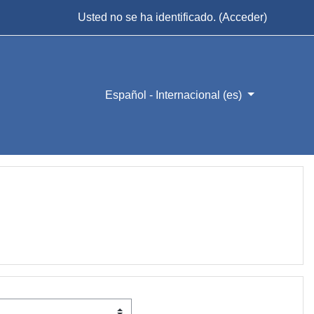
Usted no se ha identificado. (
Acceder
)
Español - Internacional ‎(es)‎