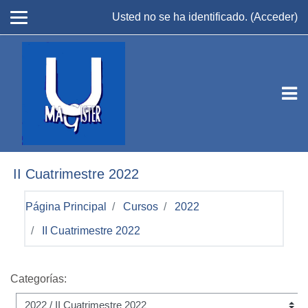
Salta al contenido principal
Usted no se ha identificado. (
Acceder
)
II Cuatrimestre 2022
Página Principal
Cursos
2022
II Cuatrimestre 2022
Categorías: