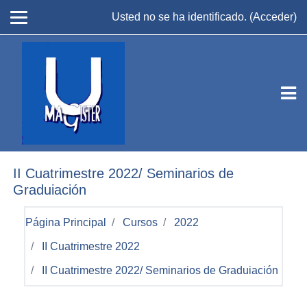
Salta al contenido principal
Usted no se ha identificado. (
Acceder
)
II Cuatrimestre 2022/ Seminarios de
Graduiación
Página Principal
Cursos
2022
II Cuatrimestre 2022
II Cuatrimestre 2022/ Seminarios de Graduiación