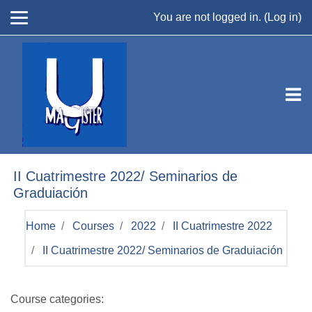
Skip to main content
You are not logged in. (
Log in
)
II Cuatrimestre 2022/ Seminarios de
Graduiación
Home
Courses
2022
II Cuatrimestre 2022
II Cuatrimestre 2022/ Seminarios de Graduiación
Course categories: