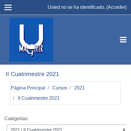
Salta al contenido principal
Usted no se ha identificado. (
Acceder
)
II Cuatrimestre 2021
Página Principal
Cursos
2021
II Cuatrimestre 2021
Categorías: