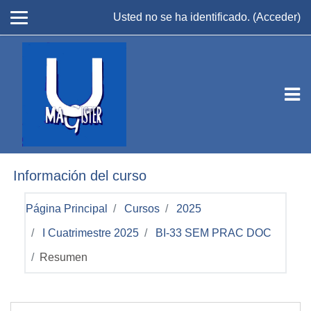
Salta al contenido principal
Usted no se ha identificado. (
Acceder
)
Información del curso
Página Principal
Cursos
2025
I Cuatrimestre 2025
BI-33 SEM PRAC DOC
Resumen