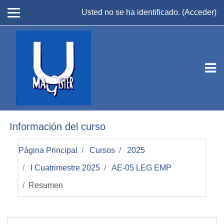
Salta al contenido principal
Usted no se ha identificado. (
Acceder
)
Información del curso
Página Principal
Cursos
2025
I Cuatrimestre 2025
AE-05 LEG EMP
Resumen