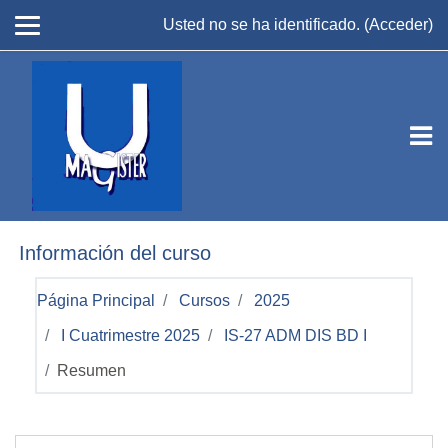
Salta al contenido principal
Usted no se ha identificado. (
Acceder
)
Información del curso
Página Principal
Cursos
2025
I Cuatrimestre 2025
IS-27 ADM DIS BD I
Resumen