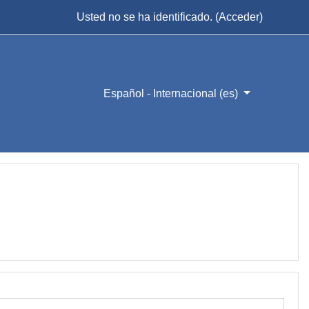
Usted no se ha identificado. (
Acceder
)
Español - Internacional ‎(es)‎