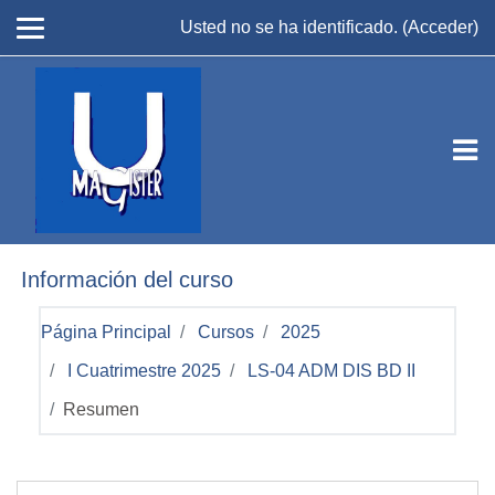
Salta al contenido principal
Usted no se ha identificado. (
Acceder
)
Información del curso
Página Principal
Cursos
2025
I Cuatrimestre 2025
LS-04 ADM DIS BD II
Resumen