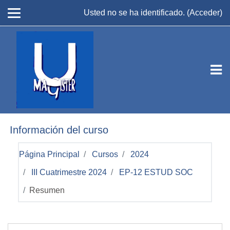
Salta al contenido principal
Usted no se ha identificado. (
Acceder
)
Información del curso
Página Principal
Cursos
2024
III Cuatrimestre 2024
EP-12 ESTUD SOC
Resumen