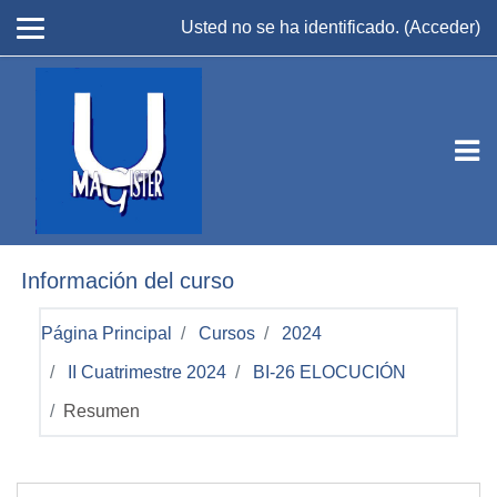
Salta al contenido principal
Usted no se ha identificado. (
Acceder
)
Información del curso
Página Principal
Cursos
2024
II Cuatrimestre 2024
BI-26 ELOCUCIÓN
Resumen