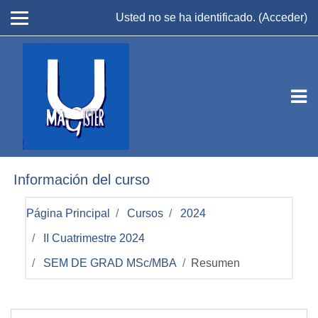
Salta al contenido principal
Usted no se ha identificado. (
Acceder
)
Información del curso
Página Principal
Cursos
2024
II Cuatrimestre 2024
SEM DE GRAD MSc/MBA
Resumen