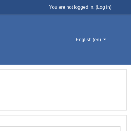
You are not logged in. (
Log in
)
English ‎(en)‎