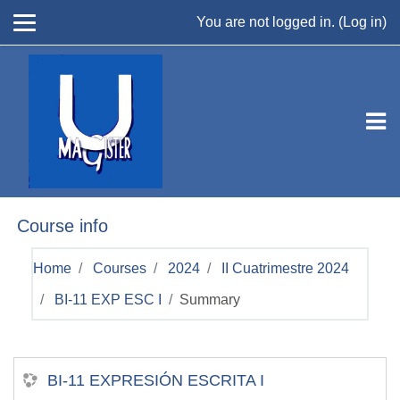
Skip to main content
You are not logged in. (
Log in
)
Course info
Home
Courses
2024
II Cuatrimestre 2024
BI-11 EXP ESC I
Summary
BI-11 EXPRESIÓN ESCRITA I