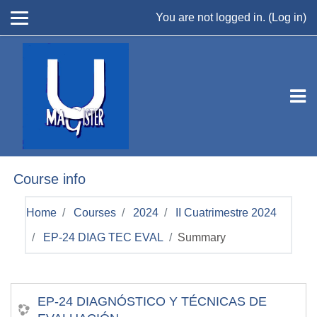
Skip to main content
You are not logged in. (
Log in
)
Course info
Home
Courses
2024
II Cuatrimestre 2024
EP-24 DIAG TEC EVAL
Summary
EP-24 DIAGNÓSTICO Y TÉCNICAS DE