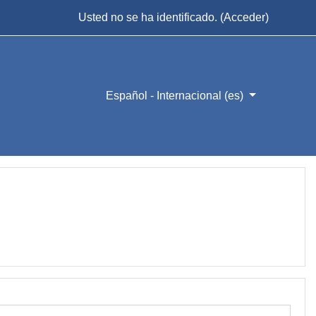
Usted no se ha identificado. (
Acceder
)
Español - Internacional ‎(es)‎