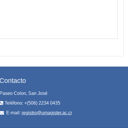
Contacto
Paseo Colon, San José
Teléfono: +(506) 2234 0435
E-mail:
registro@umagister.ac.cr