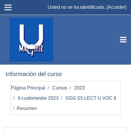
Salta al contenido principal
Usted no se ha identificado. (
Acceder
)
Información del curso
Página Principal
Cursos
2023
II cuatrimestre 2023
GGG S5 LECT U VOC II
Resumen