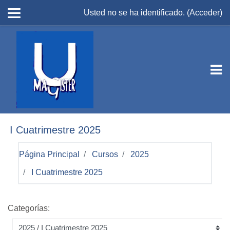
Salta al contenido principal
Usted no se ha identificado. (
Acceder
)
I Cuatrimestre 2025
Página Principal
Cursos
2025
I Cuatrimestre 2025
Categorías: