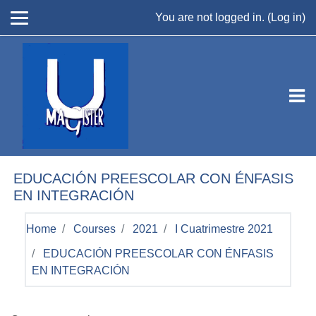
Skip to main content
You are not logged in. (
Log in
)
EDUCACIÓN PREESCOLAR CON ÉNFASIS
EN INTEGRACIÓN
Home
Courses
2021
I Cuatrimestre 2021
EDUCACIÓN PREESCOLAR CON ÉNFASIS
EN INTEGRACIÓN